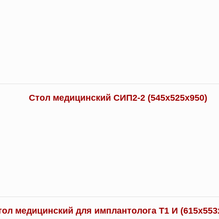
Стол медицинский СИП2-2 (545х525х950)
тол медицинский для имплантолога Т1 И (615х553