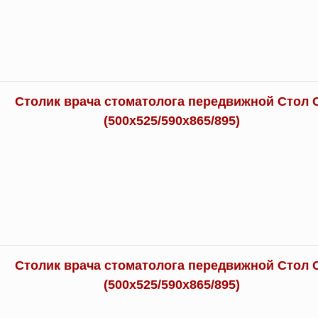
Столик врача стоматолога передвижной Стол 
(500х525/590х865/895)
Столик врача стоматолога передвижной Стол 
(500х525/590х865/895)