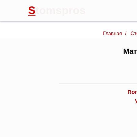
S
tomspros
Главная
/
Ст
Мат
Rom